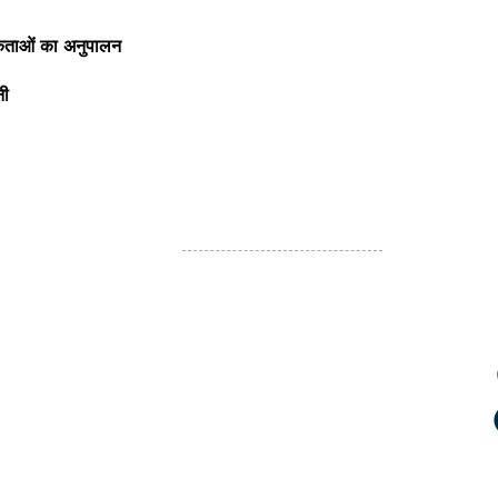
यकताओं का अनुपालन
नी
उपयोगी कड़ियां
घर
कंपनी
ग्राहकों
भर्ती शर्तें
नियम और शर्तें